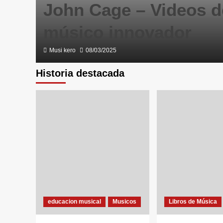
John Cage – Videos d
músico innovador
Musi kero
08/03/2025
Historia destacada
educacion musical
Musicos
Libros de Música