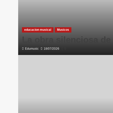
educacion musical
Musicos
La obra silenciosa d
Edumusic
18/07/2026
0