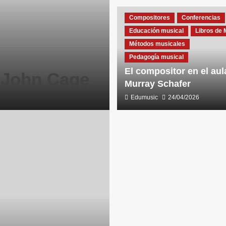
Compositores
Conferencias
Educación musical
Libros de 
Métodos musicales
Pedagogía musical
El compositor en el aul
e John Cage
Murray Schafer
Edumusic
24/04/2026