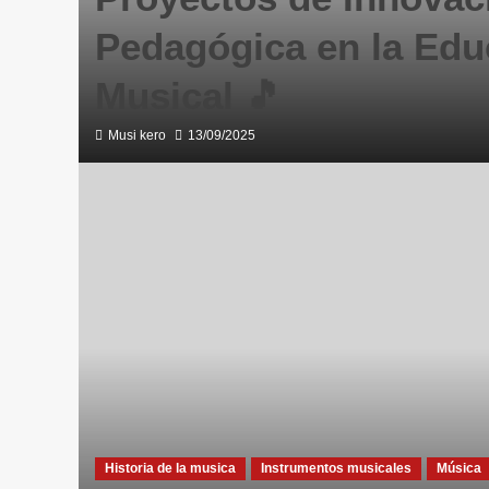
Pedagógica en la Edu
Musical 🎵
Musi kero
13/09/2025
Historia de la musica
Instrumentos musicales
Música