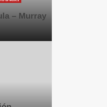
bros de Música
ula – Murray
ión