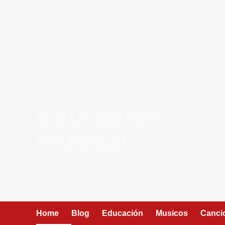
contenido
Educación
musical
RECURSOS DIDÁCTICOS PARA PROFESORES 
MÚSICA
Home
Blog
Educación
Musicos
Canci