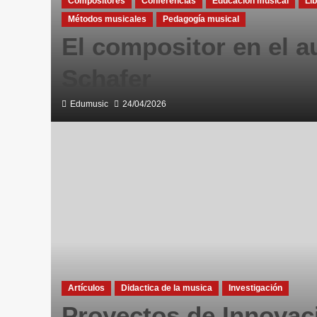
Compositores
Conferencias
Educación musical
Li
Métodos musicales
Pedagogía musical
El compositor en el a
Schafer
Edumusic
24/04/2026
Artículos
Didactica de la musica
Investigación
Proyectos de Innovac