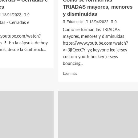
es
TRIADAS mayores, menores
y disminuidas
18/04/2022
0
Edumusic
18/04/2022
0
tas - Cerradas e
s
Cómo se forman las TRIADAS
.youtube.com/watch?
mayores, menores y disminuidas
s 💊 En la cápsula de hoy
https://www.youtube.com/watch?
os, desde la Guitbrock...
v=3jfQecCY_yg keyvone lee jersey
custom youth hockey jerseys
bouncing...
Leer
Leer más
s
más
as
sobre
Cómo
das
se
forman
iones
las
TRIADAS
mayores,
menores
y
disminuidas