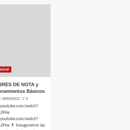
ales
Intervalos
Disminuidos
y
icación
Aumentados:
¿Para
qué
sirven?
sical
BRES DE NOTA y
enamientos Básicos
18/04/2022
0
.youtube.com/watch?
L0Hw
.youtube.com/watch?
0Hw 💊 Inauguramos las