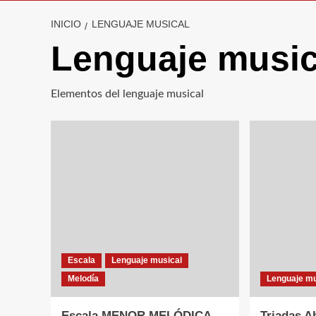
INICIO
LENGUAJE MUSICAL
Lenguaje music
Elementos del lenguaje musical
Escala
Lenguaje musical
Melodía
Lenguaje mu
Escala MENOR MELÓDICA
Triadas A