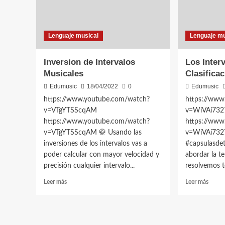
Lenguaje musical
Lenguaje mu
Inversion de Intervalos
Los Inter
Musicales
Clasifica
Edumusic
18/04/2022
0
Edumusic
https://www.youtube.com/watch?
https://www
v=VTgYTSScqAM
v=WiVAi732
https://www.youtube.com/watch?
https://www
v=VTgYTSScqAM 🥋 Usando las
v=WiVAi7327
inversiones de los intervalos vas a
#capsulasdet
poder calcular con mayor velocidad y
abordar la te
precisión cualquier intervalo...
resolvemos t
Leer
Leer
Leer más
Leer más
más
más
sobre
sobre
Inversion
Los
de
Interv