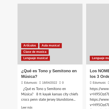
Intervalos
Music
Musicales
y
su
Clasif
Artículos
Aula musical
Clase de musica
Lenguaje musical
Lenguaje mu
¿Qué es Tono y Semitono en
Los NOM
Música?
los 3 Ord
Edumusic
18/04/2022
0
Edumusic
¿Qué es Tono y Semitono en
https://www
Música? 8 ft kayak kansas city chiefs
v=H95Ozd7
crocs penn state jersey blundstone...
https://www
v=H95Ozd7L
Leer
Leer más