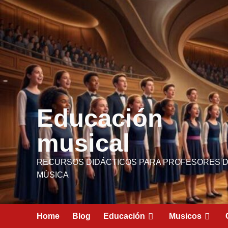
Saltar
contenido
al
contenido
Educación
musical
RECURSOS DIDÁCTICOS PARA PROFESORES 
MÚSICA
Home
Blog
Educación
Musicos