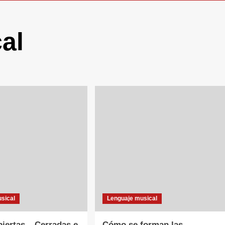
al
sical
Lenguaje musical
biertas – Cerradas e
Cómo se forman las