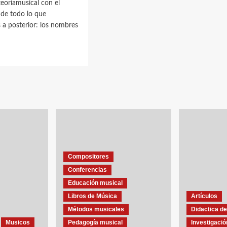
eoriamusical con el
de todo lo que
 a posterior: los nombres
BRES
amientos
Compositores
os
Conferencias
Educación musical
Libros de Música
Artículos
Métodos musicales
Didactica de
Musicos
Pedagogía musical
Investigació