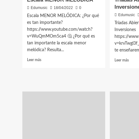
Inversion
Edumusic
18/04/2022
0
Edumusic
Escala MENOR MELÓDICA: ¿Por qué
es tan importante?
Tríadas Abier
https://www.youtube.com/watch?
Inversione
v=WuQmMOm5ca4 🤔 ¿Por qué es
https://www
tan importante la escala menor
v=krvTwgl3f_
melódica? Resulta...
te enseñarem
Leer
Leer
Leer más
Leer más
más
más
sobre
sobre
Escala
Triada
MENOR
Abiert
MELÓDICA
–
Cerra
e
Invers