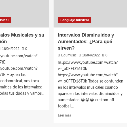
sical
Lenguaje musical
valos Musicales y su
Intervalos Disminuidos y
ción
Aumentados: ¿Para qué
sirven?
18/04/2022
0
Edumusic
18/04/2022
0
.youtube.com/watch?
7tE
https://www.youtube.com/watch?
.youtube.com/watch?
v=_o0FFD16T3k
tE Hoy, en las
https://www.youtube.com/watch?
eoriamusical, nos toca
v=_o0FFD16T3k Todos se confunden
mática de los intervalos:
en los intervalos musicales cuando
odas tus dudas y vamos...
aparecen los intervalos disminuidos y
aumentados 😭😭😭 custom nfl
football...
Leer
Leer más
más
alos
sobre