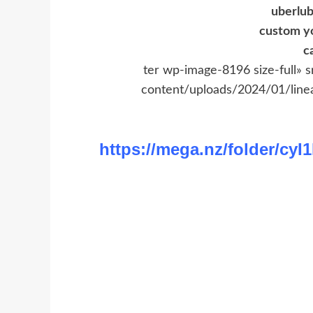
uberlub
custom y
c
ter wp-image-8196 size-full» 
content/uploads/2024/01/linea
https://mega.nz/folder/