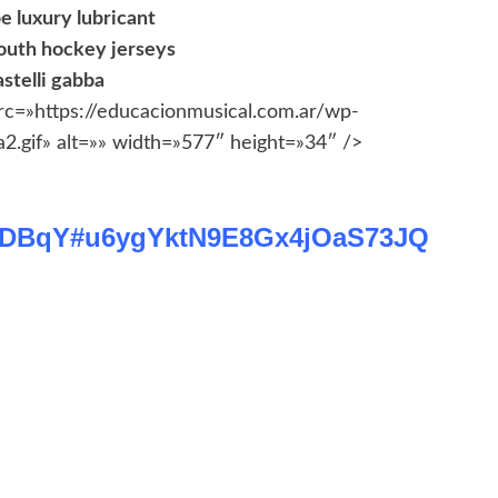
e luxury lubricant
outh hockey jerseys
astelli gabba
src=»https://educacionmusical.com.ar/wp-
2.gif» alt=»» width=»577″ height=»34″ />
cyI1DBqY#u6ygYktN9E8Gx4jOaS73JQ