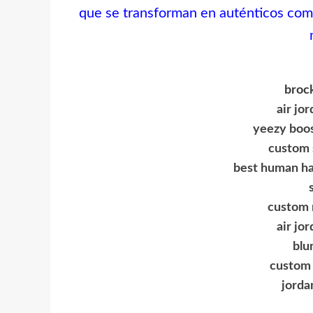
que se transforman en auténticos com
broc
air jo
yeezy boo
custom 
best human hai
custom n
air jo
blu
custom 
jorda