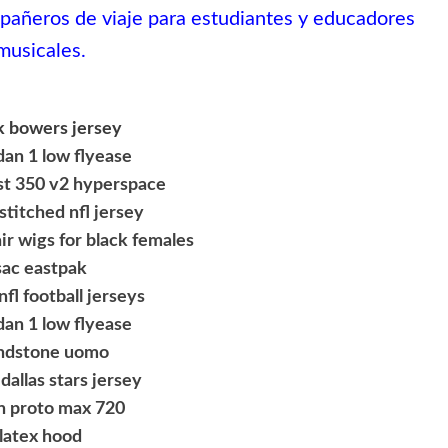
pañeros de viaje para estudiantes y educadores
musicales.
k bowers jersey
rdan 1 low flyease
st 350 v2 hyperspace
stitched nfl jersey
r wigs for black females
sac eastpak
fl football jerseys
rdan 1 low flyease
ndstone uomo
dallas stars jersey
n proto max 720
latex hood