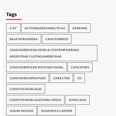
Tags
4’33”
ACTIVIDADES DIDACTICAS
APRENDE
BAJA MI BANDERA
CANCIONEROS
CANCIONEROS DE MÚSICA CONTEMPORÁNEA
ARGENTINA Y LATINOAMERICANA
CANCIONEROS DE ROCK NACIONAL
CANCIONES
CANCIONES INFANTILES
CARACTER
CD
CUENTOS MUSICALES
CUENTOS MUSICALES PARA NIÑOS
JOHN CAGE
JUANA MOLINA
JUGAMOS A CANTAR