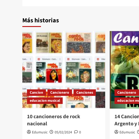
entradas
Más historias
Cancion
Cancionero
Canciones
Cancionero
educacion musical
educacion mu
10 cancioneros de rock
14 Cancio
nacional
Argento y 
Edumusic
05/02/2024
0
Edumusic