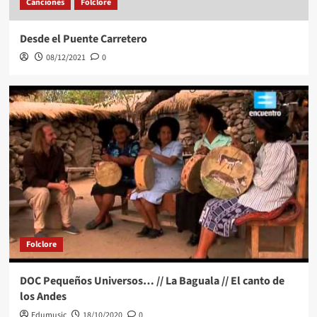
Canciones
Folclore
Desde el Puente Carretero
08/12/2021
0
Folclore
DOC Pequeños Universos… // La Baguala // El canto de
los Andes
Edumusic
18/10/2020
0