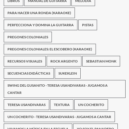
LIBROS
MANUAL DE GUITARRA
MELODIA
PARA HACER UNA RONDA (KARAOKE)
PERFECCIONA Y DOMINA LA GUITARRA
PISTAS
PREGONES COLONIALES
PREGONES COLONIALES: EL ESCOBERO (KARAOKE)
RECURSOS VISUALES
ROCK ARGENTO
SEBASTIAN MONK
SECUENCIAS DIDÁCTICAS
SUKEKLEIN
SWING DEL GUSANITO - TERESA USANDIVARAS - JUGAMOS A
CANTAR
TERESA USANDIVARAS
TEXTURA
UN COCHERITO
UN COCHERITO - TERESA USANDIVARAS - JUGAMOS A CANTAR
VIVAMOS LA MÚSICA EN LA ESCUELA
YO SOY EL PANADERO