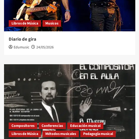
Libros de Música
Musicos
Diario de gira
Edumusic
24/05/2026
Compositores
Conferencias
Educación musical
Libros de Música
Métodos musicales
Pedagogía musical