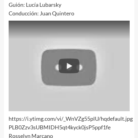
Guión: Lucía Lubarsky
Conducción: Juan Quintero
https://i.ytimg.com/vi/_WnVZg55plU/hqdefault.jpg
PLB0Zzv3sUBMIDH5qt4kyck0jsP5ppf1fe
Rosselyn Marcano