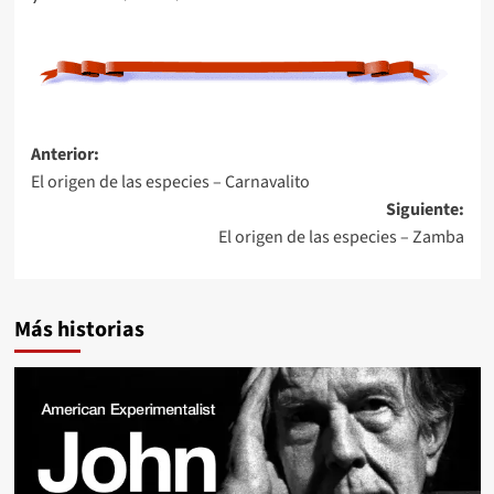
Navegación
Anterior:
El origen de las especies – Carnavalito
de
Siguiente:
entradas
El origen de las especies – Zamba
Más historias