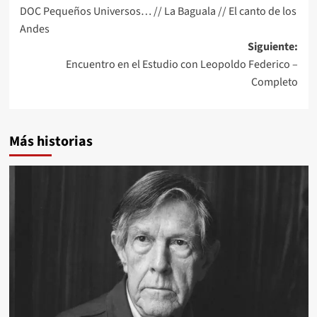
DOC Pequeños Universos… // La Baguala // El canto de los
de
Andes
entradas
Siguiente:
Encuentro en el Estudio con Leopoldo Federico –
Completo
Más historias