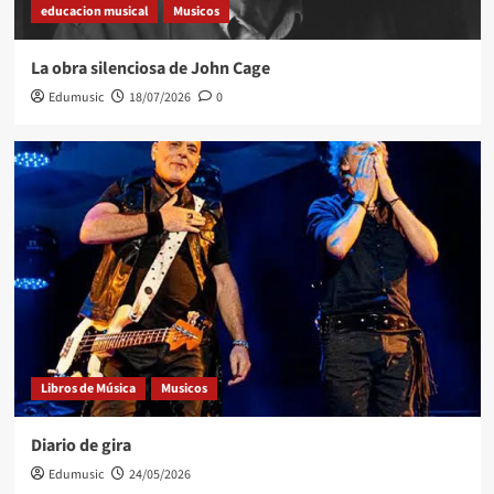
educacion musical
Musicos
La obra silenciosa de John Cage
Edumusic
18/07/2026
0
Libros de Música
Musicos
Diario de gira
Edumusic
24/05/2026