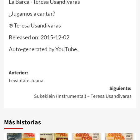
La Barca · Teresa Usandivaras
¿Jugamos a cantar?
℗ Teresa Usandivaras
Released on: 2015-12-02
Auto-generated by YouTube.
Navegación
Anterior:
Levantate Juana
de
Siguiente:
entradas
Sukeklein (Instrumental) – Teresa Usandivaras
Más historias