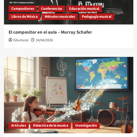
Compositores
Conferencias
Educación musical
Libros de Música
Métodos musicales
Pedagogía musical
El compositor en el aula – Murray Schafer
Edumusic
24/04/2026
Artículos
Didactica de la musica
Investigación