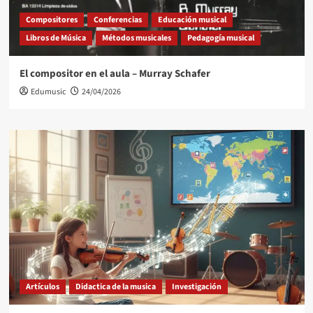
Compositores
Conferencias
Educación musical
Libros de Música
Métodos musicales
Pedagogía musical
El compositor en el aula – Murray Schafer
Edumusic
24/04/2026
Artículos
Didactica de la musica
Investigación