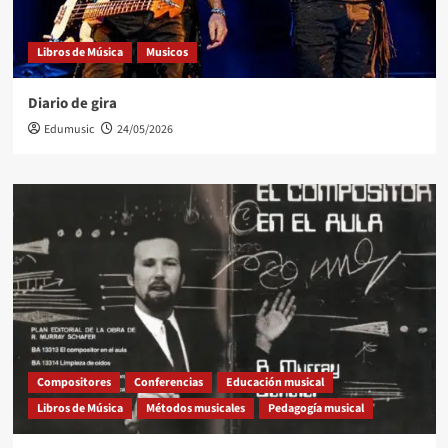
Libros de Música
Musicos
Diario de gira
Edumusic
24/05/2026
Compositores
Conferencias
Educación musical
Libros de Música
Métodos musicales
Pedagogía musical