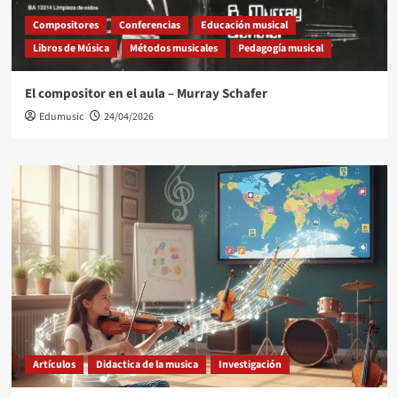
Compositores
Conferencias
Educación musical
Libros de Música
Métodos musicales
Pedagogía musical
El compositor en el aula – Murray Schafer
Edumusic
24/04/2026
Artículos
Didactica de la musica
Investigación