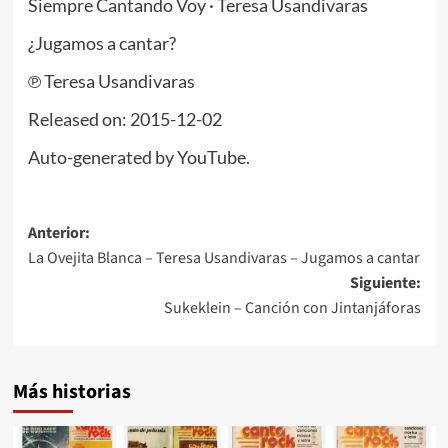
Siempre Cantando Voy · Teresa Usandivaras
¿Jugamos a cantar?
℗ Teresa Usandivaras
Released on: 2015-12-02
Auto-generated by YouTube.
Navegación
Anterior:
La Ovejita Blanca – Teresa Usandivaras – Jugamos a cantar
de
Siguiente:
entradas
Sukeklein – Canción con Jintanjáforas
Más historias