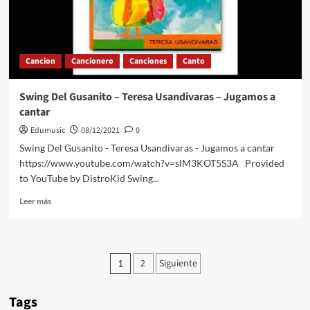
Jugamos
a
cantar
Cancion
Cancionero
Canciones
Canto
Swing Del Gusanito – Teresa Usandivaras – Jugamos a
cantar
Edumusic
08/12/2021
0
Swing Del Gusanito - Teresa Usandivaras - Jugamos a cantar
https://www.youtube.com/watch?v=slM3KOT5S3A Provided
to YouTube by DistroKid Swing...
Leer
Leer más
más
sobre
Swing
Del
Paginación
2
Siguiente
1
Gusanito
de
–
Teresa
Tags
entradas
Usandivaras