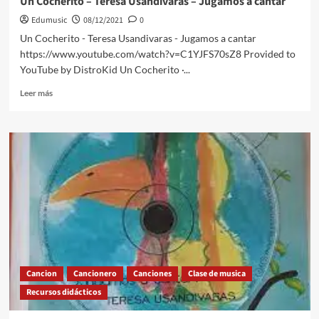
Un Cocherito – Teresa Usandivaras – Jugamos a cantar
Edumusic
08/12/2021
0
Un Cocherito - Teresa Usandivaras - Jugamos a cantar
https://www.youtube.com/watch?v=C1YJFS70sZ8 Provided to
YouTube by DistroKid Un Cocherito ·...
Leer
Leer más
más
sobre
Un
Cocherito
–
Teresa
Usandivaras
–
Jugamos
a
cantar
Cancion
Cancionero
Canciones
Clase de musica
Recursos didácticos