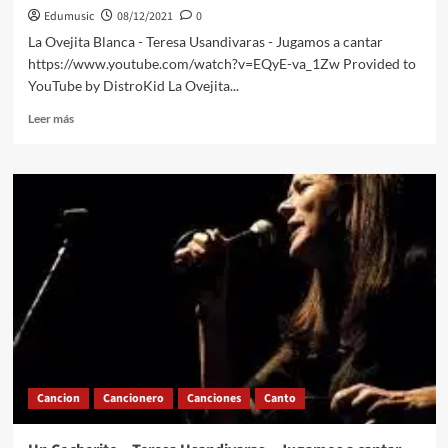
Edumusic
08/12/2021
0
La Ovejita Blanca - Teresa Usandivaras - Jugamos a cantar
https://www.youtube.com/watch?v=EQyE-va_1Zw Provided to
YouTube by DistroKid La Ovejita...
Leer
Leer más
más
sobre
La
Ovejita
Blanca
–
Teresa
Usandivaras
–
Jugamos
a
cantar
Cancion
Cancionero
Canciones
Canto