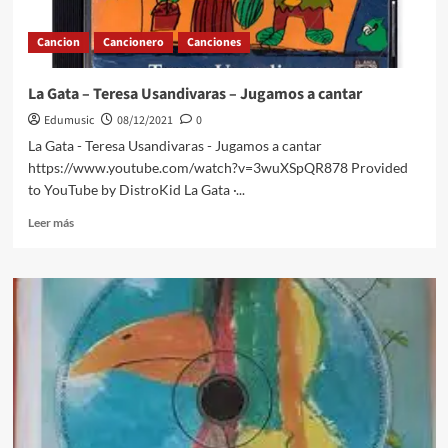
Cancion
Cancionero
Canciones
La Gata – Teresa Usandivaras – Jugamos a cantar
Edumusic
08/12/2021
0
La Gata - Teresa Usandivaras - Jugamos a cantar
https://www.youtube.com/watch?v=3wuXSpQR878 Provided
to YouTube by DistroKid La Gata ·...
Leer
Leer más
más
sobre
La
Gata
–
Teresa
Usandivaras
–
Jugamos
a
cantar