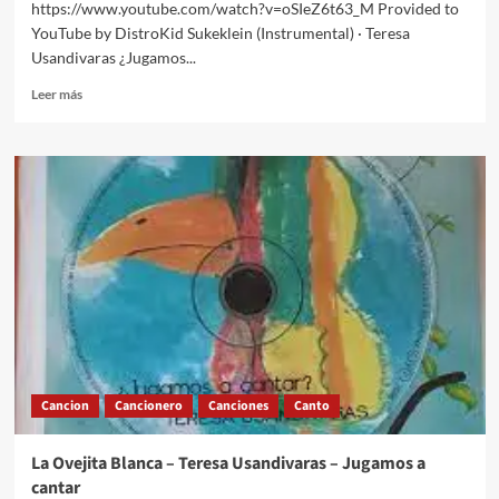
https://www.youtube.com/watch?v=oSIeZ6t63_M Provided to
YouTube by DistroKid Sukeklein (Instrumental) · Teresa
Usandivaras ¿Jugamos...
Leer
Leer más
más
sobre
Sukeklein
(Instrumental)
–
Teresa
Usandivaras
Cancion
Cancionero
Canciones
Canto
La Ovejita Blanca – Teresa Usandivaras – Jugamos a
cantar