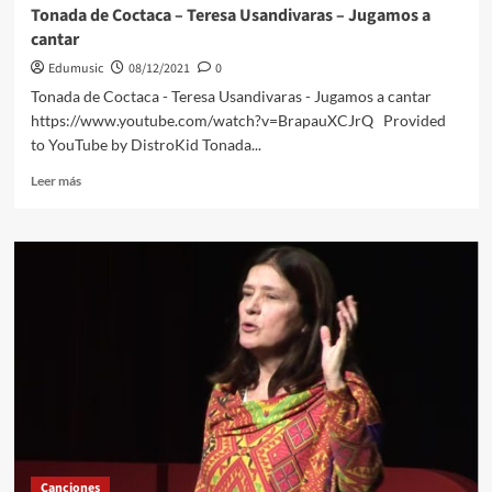
Tonada de Coctaca – Teresa Usandivaras – Jugamos a
cantar
Edumusic
08/12/2021
0
Tonada de Coctaca - Teresa Usandivaras - Jugamos a cantar
https://www.youtube.com/watch?v=BrapauXCJrQ Provided
to YouTube by DistroKid Tonada...
Leer
Leer más
más
sobre
Tonada
de
Coctaca
–
Teresa
Usandivaras
–
Jugamos
a
cantar
Canciones