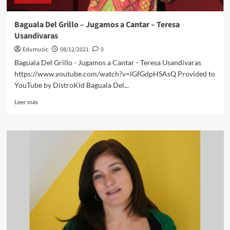
Baguala Del Grillo – Jugamos a Cantar – Teresa
Usandivaras
Edumusic
08/12/2021
0
Baguala Del Grillo - Jugamos a Cantar - Teresa Usandivaras
https://www.youtube.com/watch?v=lGfGdpHSAsQ Provided to
YouTube by DistroKid Baguala Del...
Leer
Leer más
más
sobre
Baguala
Del
Grillo
–
Jugamos
a
Cantar
–
Teresa
Usandivaras