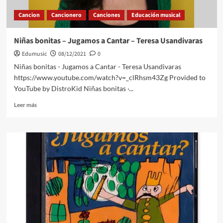
Cancion
Cancionero
Canciones
Educación musical
Niñas bonitas – Jugamos a Cantar – Teresa Usandivaras
Edumusic
08/12/2021
0
Niñas bonitas - Jugamos a Cantar - Teresa Usandivaras
https://www.youtube.com/watch?v=_clRhsm43Zg Provided to
YouTube by DistroKid Niñas bonitas ·...
Leer
Leer más
más
sobre
Niñas
bonitas
–
Jugamos
a
Cantar
–
Teresa
Usandivaras