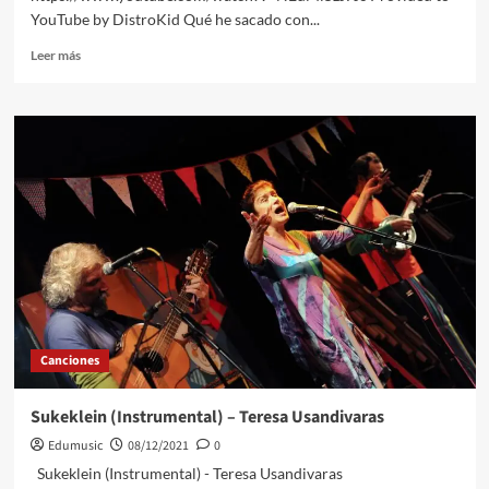
YouTube by DistroKid Qué he sacado con...
Leer
Leer más
más
sobre
Qué
he
sacado
con
quererte
Canciones
Sukeklein (Instrumental) – Teresa Usandivaras
Edumusic
08/12/2021
0
Sukeklein (Instrumental) - Teresa Usandivaras