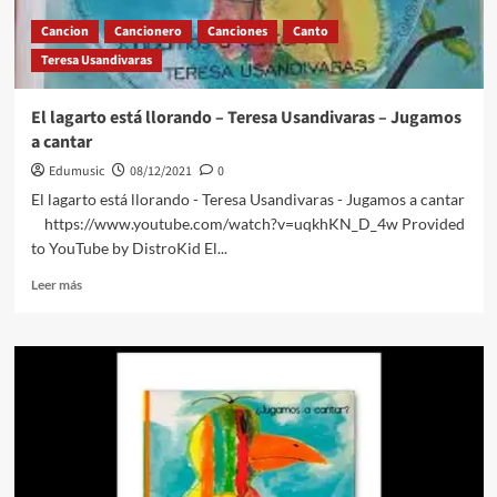
Cancion
Cancionero
Canciones
Canto
Teresa Usandivaras
El lagarto está llorando – Teresa Usandivaras – Jugamos
a cantar
Edumusic
08/12/2021
0
El lagarto está llorando - Teresa Usandivaras - Jugamos a cantar
https://www.youtube.com/watch?v=uqkhKN_D_4w Provided
to YouTube by DistroKid El...
Leer
Leer más
más
sobre
El
lagarto
está
llorando
–
Teresa
Usandivaras
–