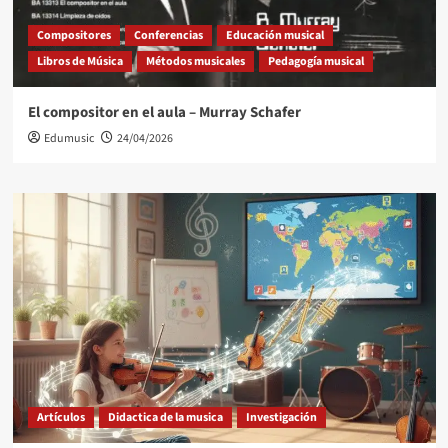
Compositores
Conferencias
Educación musical
Libros de Música
Métodos musicales
Pedagogía musical
El compositor en el aula – Murray Schafer
Edumusic
24/04/2026
Artículos
Didactica de la musica
Investigación