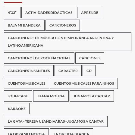
–
Jugamos
4’33”
ACTIVIDADES DIDACTICAS
APRENDE
a
cantar
BAJA MI BANDERA
CANCIONEROS
CANCIONEROS DE MÚSICA CONTEMPORÁNEA ARGENTINA Y
LATINOAMERICANA
CANCIONEROS DE ROCK NACIONAL
CANCIONES
CANCIONES INFANTILES
CARACTER
CD
CUENTOS MUSICALES
CUENTOS MUSICALES PARA NIÑOS
JOHN CAGE
JUANA MOLINA
JUGAMOS A CANTAR
KARAOKE
LA GATA - TERESA USANDIVARAS - JUGAMOS A CANTAR
LA OBRA SILENCIOSA
LA OVEJITA BLANCA