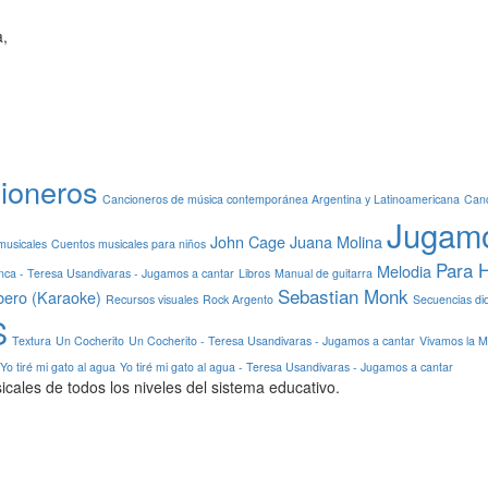
a,
ioneros
Cancioneros de música contemporánea Argentina y Latinoamericana
Canc
Jugamo
John Cage
Juana Molina
musicales
Cuentos musicales para niños
Para 
Melodia
anca - Teresa Usandivaras - Jugamos a cantar
Libros
Manual de guitarra
Sebastian Monk
bero (Karaoke)
Recursos visuales
Rock Argento
Secuencias did
S
Textura
Un Cocherito
Un Cocherito - Teresa Usandivaras - Jugamos a cantar
Vivamos la M
Yo tiré mi gato al agua
Yo tiré mi gato al agua - Teresa Usandivaras - Jugamos a cantar
icales de todos los niveles del sistema educativo.