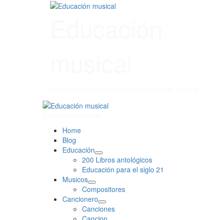
Saltar
contenido
al
Educación
contenido
musical
Recursos didácticos para profesores de música
Primary
Menu
Educación musical
Home
Blog
Educación
200 Libros antológicos
Educación para el siglo 21
Musicos
Compositores
Cancionero
Canciones
Cancion