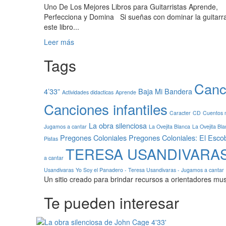
Uno De Los Mejores Libros para Guitarristas Aprende,
Perfecciona y Domina Si sueñas con dominar la guitarr
este libro...
Leer
Leer más
más
Tags
sobre
Uno
De
Canc
4’33”
Baja Mi Bandera
Los
Actividades didacticas
Aprende
Mejores
Canciones infantiles
Libros
Caracter
CD
Cuentos 
para
La obra silenciosa
Jugamos a cantar
La Ovejita Blanca
La Ovejita Bl
Guitarristas
Pregones Coloniales
Pregones Coloniales: El Esco
Pistas
TERESA USANDIVARA
a cantar
Usandivaras
Yo Soy el Panadero - Teresa Usandivaras - Jugamos a cantar
Un sitio creado para brindar recursos a orientadores mus
Te pueden interesar