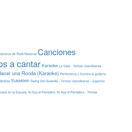
Canciones
ioneros de Rock Nacional
s a cantar
Karaoke
La Gata - Teresa Usandivaras -
Hacer una Ronda (Karaoke)
Perfecciona y Domina la guitarra
Sukeklein
ácticas
Swing Del Gusanito - Teresa Usandivaras - Jugamos
úsica en la Escuela
Yo Soy el Panadero
Yo Soy el Panadero - Teresa