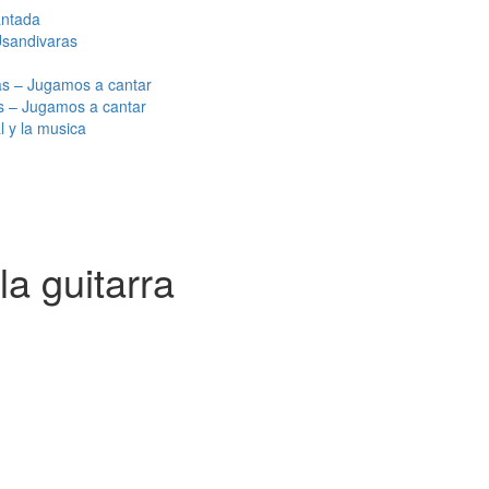
antada
Usandivaras
s – Jugamos a cantar
as – Jugamos a cantar
l y la musica
a guitarra