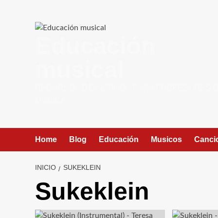
Saltar
contenido
al
contenido
Educación
musical
RECURSOS DIDÁCTICOS PARA PROFESORES 
MÚSICA
Home
Blog
Educación
Musicos
Canci
INICIO
SUKEKLEIN
Sukeklein