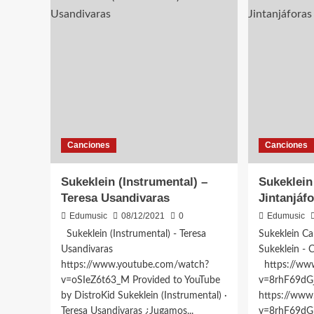
Canciones
Canciones
Sukeklein (Instrumental) –
Sukeklein
Teresa Usandivaras
Jintanjáf
Edumusic
08/12/2021
0
Edumusic
Sukeklein (Instrumental) - Teresa
Sukeklein Ca
Usandivaras
Sukeklein - 
https://www.youtube.com/watch?
https://ww
v=oSIeZ6t63_M Provided to YouTube
v=8rhF69d
by DistroKid Sukeklein (Instrumental) ·
https://www
Teresa Usandivaras ¿Jugamos...
v=8rhF69dGj