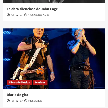
La obra silenciosa de John Cage
Edumusic
18/07/2026
0
Libros de Música
Musicos
Diario de gira
Edumusic
24/05/2026