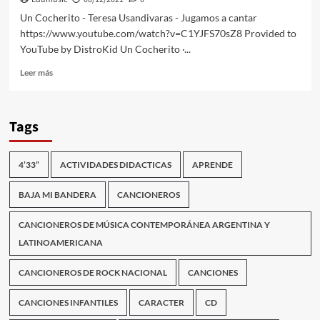
Un Cocherito - Teresa Usandivaras - Jugamos a cantar
https://www.youtube.com/watch?v=C1YJFS70sZ8 Provided to
YouTube by DistroKid Un Cocherito ·...
Leer
Leer más
más
sobre
Un
Tags
Cocherito
–
Teresa
4’33”
ACTIVIDADES DIDACTICAS
APRENDE
Usandivaras
–
Jugamos
BAJA MI BANDERA
CANCIONEROS
a
cantar
CANCIONEROS DE MÚSICA CONTEMPORÁNEA ARGENTINA Y
LATINOAMERICANA
CANCIONEROS DE ROCK NACIONAL
CANCIONES
CANCIONES INFANTILES
CARACTER
CD