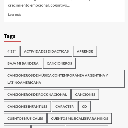
crecimiento emocional, cognitivo...
Leer
Leer más
más
sobre
Vivamos
Tags
la
Música
en
4’33”
ACTIVIDADES DIDACTICAS
APRENDE
la
Escuela
BAJA MI BANDERA
CANCIONEROS
CANCIONEROS DE MÚSICA CONTEMPORÁNEA ARGENTINA Y
LATINOAMERICANA
CANCIONEROS DE ROCK NACIONAL
CANCIONES
CANCIONES INFANTILES
CARACTER
CD
CUENTOS MUSICALES
CUENTOS MUSICALES PARA NIÑOS