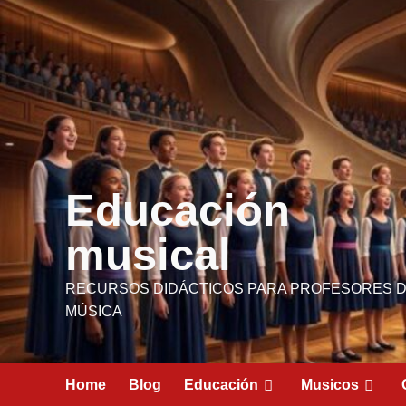
Saltar
contenido
al
contenido
Educación
musical
RECURSOS DIDÁCTICOS PARA PROFESORES 
MÚSICA
Home
Blog
Educación
Musicos