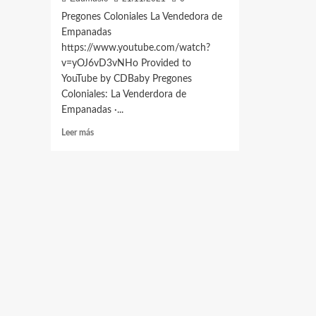
Pregones Coloniales La Vendedora de
Empanadas
https://www.youtube.com/watch?
v=yOJ6vD3vNHo Provided to
YouTube by CDBaby Pregones
Coloniales: La Venderdora de
Empanadas ·...
Leer
Leer más
más
sobre
Pregones
Coloniales:
La
Vendedora
de
Empanadas