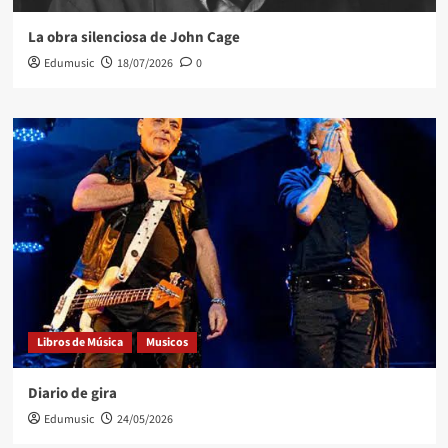
La obra silenciosa de John Cage
Edumusic
18/07/2026
0
Libros de Música
Musicos
Diario de gira
Edumusic
24/05/2026