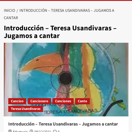
INICIO
INTRODUCCIÓN – TERESA USANDIVARAS – JUGAMOS A
CANTAR
Introducción – Teresa Usandivaras –
Jugamos a cantar
Cancion
Cancionero
Canciones
Canto
Teresa Usandivaras
Introducción – Teresa Usandivaras – Jugamos a cantar
Edumusic
08/12/2021
0