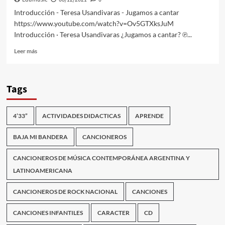
Introducción - Teresa Usandivaras - Jugamos a cantar
https://www.youtube.com/watch?v=Ov5GTXksJuM
Introducción · Teresa Usandivaras ¿Jugamos a cantar? ℗...
Leer
Leer más
más
sobre
Introducción
Tags
–
Teresa
Usandivaras
4’33”
ACTIVIDADES DIDACTICAS
APRENDE
–
Jugamos
a
BAJA MI BANDERA
CANCIONEROS
cantar
CANCIONEROS DE MÚSICA CONTEMPORÁNEA ARGENTINA Y
LATINOAMERICANA
CANCIONEROS DE ROCK NACIONAL
CANCIONES
CANCIONES INFANTILES
CARACTER
CD