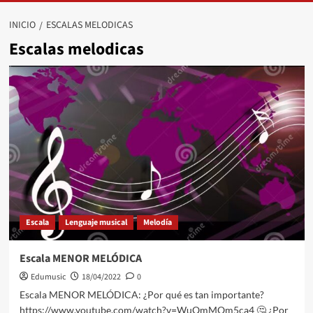
INICIO
ESCALAS MELODICAS
Escalas melodicas
Escala
Lenguaje musical
Melodía
Escala MENOR MELÓDICA
Edumusic
18/04/2022
0
Escala MENOR MELÓDICA: ¿Por qué es tan importante?
https://www.youtube.com/watch?v=WuQmMOm5ca4 🤔 ¿Por