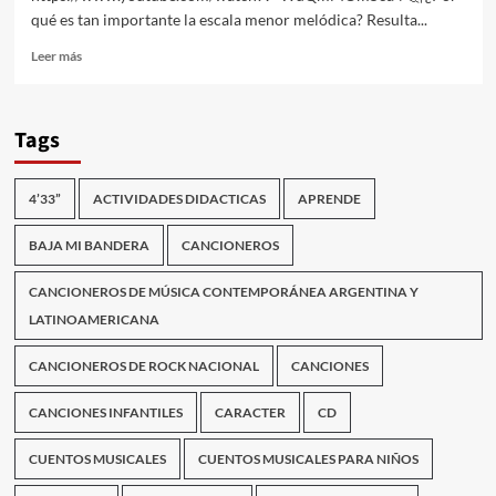
qué es tan importante la escala menor melódica? Resulta...
Leer
Leer más
más
sobre
Escala
Tags
MENOR
MELÓDICA
4’33”
ACTIVIDADES DIDACTICAS
APRENDE
BAJA MI BANDERA
CANCIONEROS
CANCIONEROS DE MÚSICA CONTEMPORÁNEA ARGENTINA Y
LATINOAMERICANA
CANCIONEROS DE ROCK NACIONAL
CANCIONES
CANCIONES INFANTILES
CARACTER
CD
CUENTOS MUSICALES
CUENTOS MUSICALES PARA NIÑOS